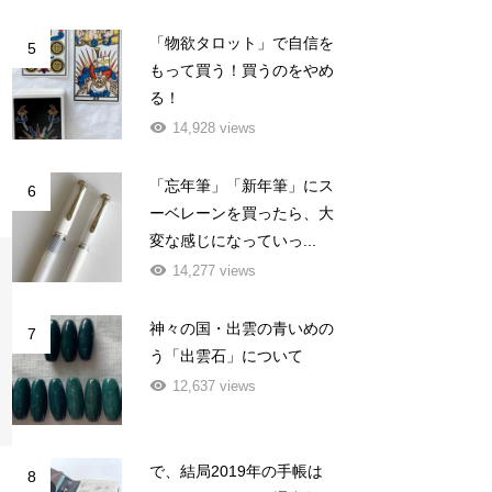
「物欲タロット」で自信を
5
もって買う！買うのをやめ
る！
14,928 views
「忘年筆」「新年筆」にス
6
ーベレーンを買ったら、大
変な感じになっていっ...
14,277 views
神々の国・出雲の青いめの
7
う「出雲石」について
12,637 views
で、結局2019年の手帳は
8