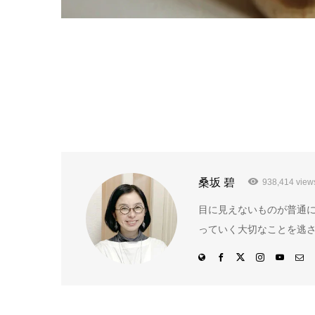
桑坂 碧
938,414 view
目に見えないものが普通
っていく大切なことを逃さ