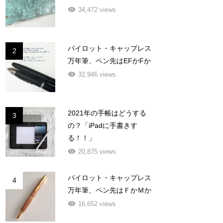
34,472 views
パイロット・キャップレス
2
万年筆、ペン先はEFかFか
32,946 views
2021年の手帳はどうする
3
の？「iPadに手書きす
る！！」
20,875 views
パイロット・キャップレス
4
万年筆、ペン先はＦかＭか
16,652 views