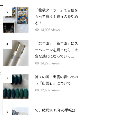
「物欲タロット」で自信を
5
もって買う！買うのをやめ
る！
14,905 views
「忘年筆」「新年筆」にス
6
ーベレーンを買ったら、大
変な感じになっていっ...
14,276 views
た
神々の国・出雲の青いめの
7
う「出雲石」について
12,632 views
で、結局2019年の手帳は
8