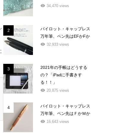
34,470 views
ン
パイロット・キャップレス
2
万年筆、ペン先はEFかFか
32,933 views
に
2021年の手帳はどうする
3
の？「iPadに手書きす
る！！」
20,875 views
パイロット・キャップレス
4
万年筆、ペン先はＦかＭか
16,643 views