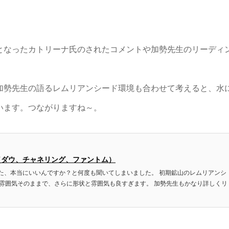
となったカトリーナ氏のされたコメントや加勢先生のリーディ
加勢先生の語るレムリアンシード環境も合わせて考えると、水
います。つながりますね～。
（ダウ、チャネリング、ファントム）
た、本当にいいんですか？と何度も聞いてしまいました。 初期鉱山のレムリアンシ
の雰囲気そのままで、さらに形状と雰囲気も良すぎます。 加勢先生もかなり詳しくリ