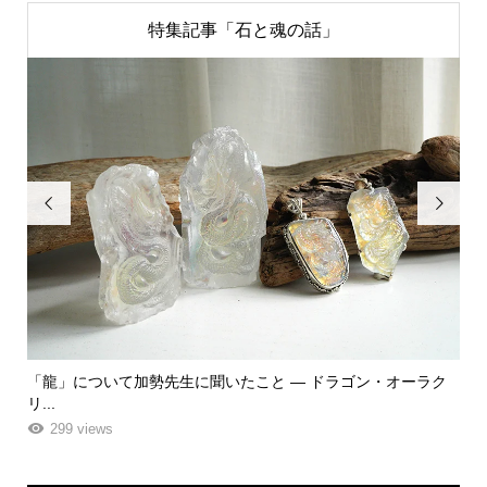
特集記事「石と魂の話」


ク
「飾る」から「使う」へ。鉱物と植物が織りなす贅沢なフラワ
「
ーエ...
な
261 views