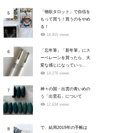
「物欲タロット」で自信を
5
もって買う！買うのをやめ
る！
14,915 views
「忘年筆」「新年筆」にス
6
ーベレーンを買ったら、大
変な感じになっていっ...
14,276 views
神々の国・出雲の青いめの
7
う「出雲石」について
12,634 views
で、結局2019年の手帳は
8