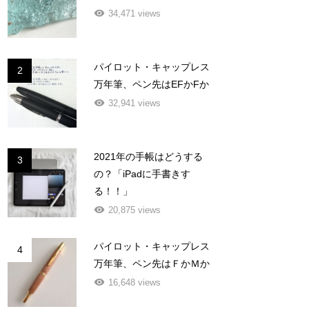
34,471 views
パイロット・キャップレス
2
万年筆、ペン先はEFかFか
32,941 views
2021年の手帳はどうする
3
の？「iPadに手書きす
る！！」
20,875 views
パイロット・キャップレス
4
万年筆、ペン先はＦかＭか
16,648 views