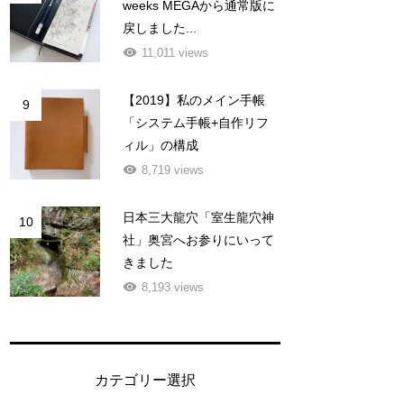
weeks MEGAから通常版に
戻しました...
11,011 views
【2019】私のメイン手帳
9
「システム手帳+自作リフ
ィル」の構成
8,719 views
日本三大龍穴「室生龍穴神
10
社」奥宮へお参りにいって
きました
8,193 views
カテゴリー選択