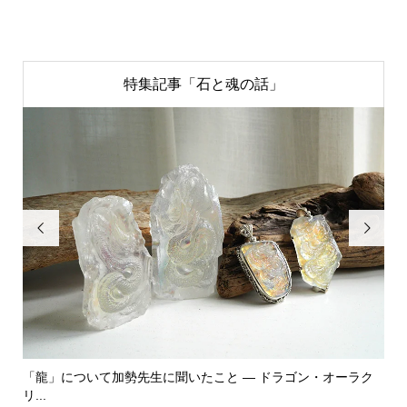
特集記事「石と魂の話」


ラゴン・オーラク
「飾る」から「使う」へ。鉱物と植物が織りなす贅
ーエ...