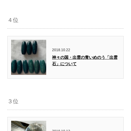
４位
2018.10.22
神々の国・出雲の青いめのう「出雲
石」について
３位