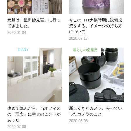
元旦は「星田妙見宮」に行っ
今このコロナ禍時期に設備投
てきました。
資をする、イメージの持ち方
について
2020.01.04
2020.07.17
DIARY
暮らしの必需品
改めて読んだら、当オフィス
新しくきたカメラ、去ってい
の「理念」に幸せのヒントが
ったカメラのこと
あった
2020.08.08
2020.07.08