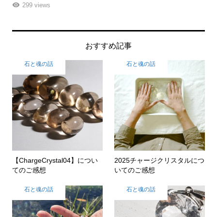
261 views
おすすめ記事
石と魂の話
石と魂の話
【ChargeCrystal04】につい
2025チャージクリスタルにつ
てのご感想
いてのご感想
石と魂の話
石と魂の話